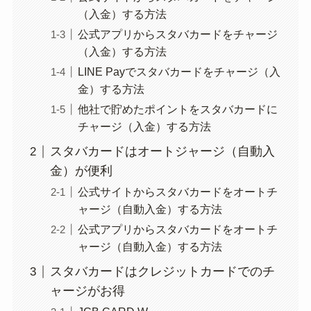
（入金）する方法
公式アプリからスタバカードをチャージ
（入金）する方法
LINE Payでスタバカードをチャージ（入
金）する方法
他社で貯めたポイントをスタバカードに
チャージ（入金）する方法
スタバカードはオートジャージ（自動入
金）が便利
公式サイトからスタバカードをオートチ
ャージ（自動入金）する方法
公式アプリからスタバカードをオートチ
ャージ（自動入金）する方法
スタバカードはクレジットカードでのチ
ャージがお得