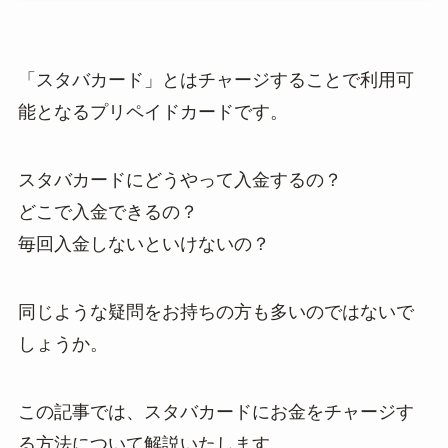
「スタバカード」とはチャージすることで利用可
能となるプリペイドカードです。
スタバカードにどうやって入金するの？
どこで入金できるの？
毎回入金しないといけないの？
同じような疑問をお持ちの方も多いのではないで
しょうか。
この記事では、スタバカードにお金をチャージす
る方法について解説いたします。