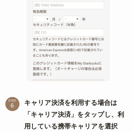
キャリア決済を利用する場合は
STEP
「キャリア決済」をタップし、利
用している携帯キャリアを選択