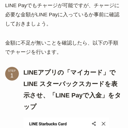
LINE Payでもチャージが可能ですが、チャージに
必要な金額がLINE Payに入っているか事前に確認
しておきましょう。
金額に不足が無いことを確認したら、以下の手順
でチャージを行います。
LINEアプリの「マイカード」で
STEP
LINE スターバックスカードを表
示させ、「LINE Payで入金」をタ
ップ