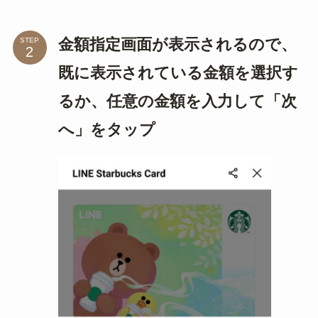
金額指定画面が表示されるので、
STEP
既に表示されている金額を選択す
るか、任意の金額を入力して「次
へ」をタップ