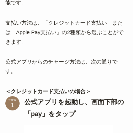
能です。
支払い方法は、「クレジットカード支払い」また
は「Apple Pay支払い」の2種類から選ぶことがで
きます。
公式アプリからのチャージ方法は、次の通りで
す。
＜クレジットカード支払いの場合＞
公式アプリを起動し、画面下部の
STEP
「pay」をタップ