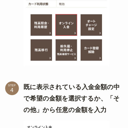
既に表示されている入金金額の中
STEP
で希望の金額を選択するか、「そ
の他」から任意の金額を入力