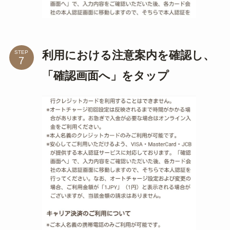
利用における注意案内を確認し、
STEP
「確認画面へ」をタップ