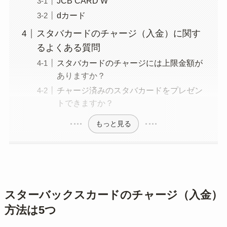
JCB CARD W
dカード
スタバカードのチャージ（入金）に関す
るよくある質問
スタバカードのチャージには上限金額が
ありますか？
チャージ済みのスタバカードをプレゼン
トできますか？
もっと見る
スターバックスカードのチャージ（入金）
方法は5つ