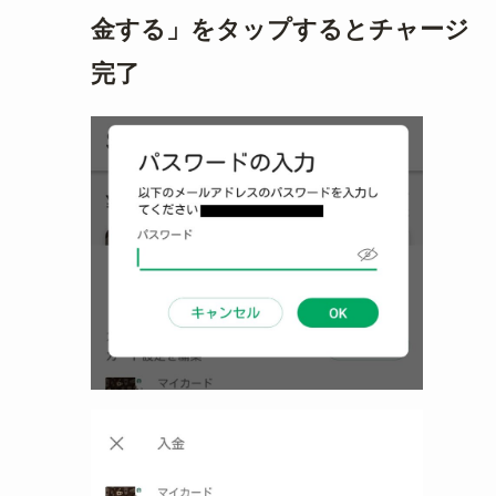
金する」をタップするとチャージ
完了