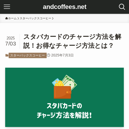
andcoffees.net
ホーム
スターバックスコーヒー
スタバカードのチャージ方法を解
2025
7/03
説！お得なチャージ方法とは？
2025年7月3日
スターバックスコーヒー