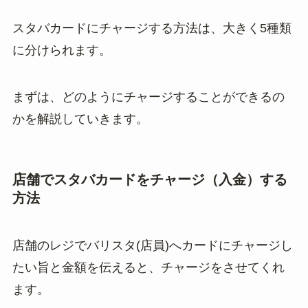
スタバカードにチャージする方法は、大きく5種類
に分けられます。
まずは、どのようにチャージすることができるの
かを解説していきます。
店舗でスタバカードをチャージ（入金）する
方法
店舗のレジでバリスタ(店員)へカードにチャージし
たい旨と金額を伝えると、チャージをさせてくれ
ます。