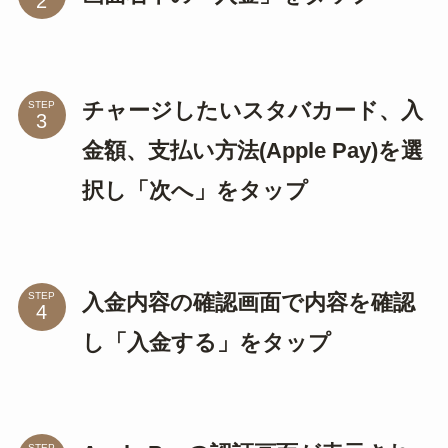
チャージしたいスタバカード、入
STEP
金額、支払い方法(Apple Pay)を選
択し「次へ」をタップ
入金内容の確認画面で内容を確認
STEP
し「入金する」をタップ
STEP