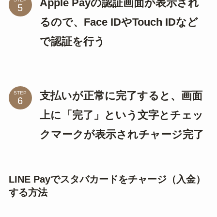
Apple Payの認証画面が表示され
るので、Face IDやTouch IDなど
で認証を行う
支払いが正常に完了すると、画面
STEP
上に「完了」という文字とチェッ
クマークが表示されチャージ完了
LINE Payでスタバカードをチャージ（入金）
する方法